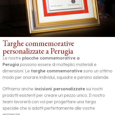
Targhe commemorative
personalizzate a Perugia
Le nostre
placche commemorative a
Perugia
possono essere di molteplici materiali e
dimensioni. Le
targhe commemorative
sono un ottimo
modo per onorare individui, squadre e persino aziende.
Offriamo anche
incisioni personalizzate
sui nostri
prodotti esistenti per creare un pezzo unico. Il nostro
team lavorerà con voi per progettare una targa
speciale che si adatti perfettamente alle vostre
esigenze.